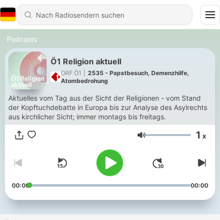
Podcasts
Ö1 Religion aktuell
ORF Ö1
|
2535 - Papstbesuch, Demenzhilfe,
Atombedrohung
Aktuelles vom Tag aus der Sicht der Religionen - vom Stand
der Kopftuchdebatte in Europa bis zur Analyse des Asylrechts
aus kirchlicher Sicht; immer montags bis freitags.
1
x
Lautstärke
00:00
00:00