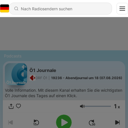
Podcasts
Ö1 Journale
ORF Ö1
|
19236 - Abendjournal um 18 (07.08.2026)
Volle Information. Mit diesem Kanal erhalten Sie die wichtigsten
Ö1 Journale des Tages auf einen Klick.
1
x
Lautstärke