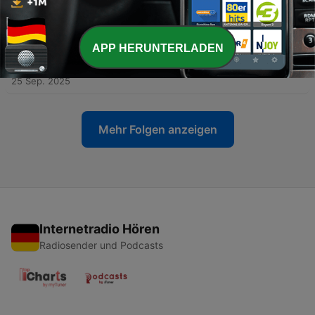
Pod Ziemią Przez Tysiące Lat!
28 Sep. 2025
APP HERUNTERLADEN
-
22
Opowiem o Historii: DUŻMA | Sekrety z
Przeszłości!
25 Sep. 2025
Mehr Folgen anzeigen
Internetradio Hören
Radiosender und Podcasts