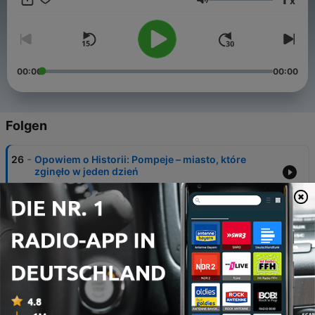
x
odkrywając tajemnice świata, Europy, Polski – i nie tylko. 🕰️
Lautstärke
Jeśli lubisz historie, które kształtowały świat, a także te, o
których rzadko mówi się w podręcznikach – ten kanał jest dla
Ciebie.
00:00
00:00
Folgen
-
26
Opowiem o Historii: Pompeje – miasto, które
zginęło w jeden dzień
17 Jan. 2026
-
25
Templariusze: zakon, który stał się zbyt potężny
10 Jan. 2026
-
24
Jak Czechy przetrwały wieki? | O Pepikach słów
kilka
07 Jan. 2026
-
23
Troja Odkopana: Tajemnice, Które Ukrywały Się