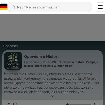
Podcasts
Opowiem o Historii
Opowiem o Historii
|
26 - Opowiem o Historii: Pompeje –
miasto, które zginęło w jeden dzień
🎙️ Opowiem o Historii – kanał, który zabierze Cię w podróż
przez wieki, kontynenty i przełomowe wydarzenia. W formie
angażujących podcastów opowiadam o historii ludzkości – od
pierwszych cywilizacji aż po współczesność. Usłyszysz tu
zarówno o wielkich imperiach, jak i o zapomnianych
bohaterach. Przemierzymy wspólnie średniowieczne szlaki,
wojenne okopy, morskie wyprawy i polityczne intrygi,
1