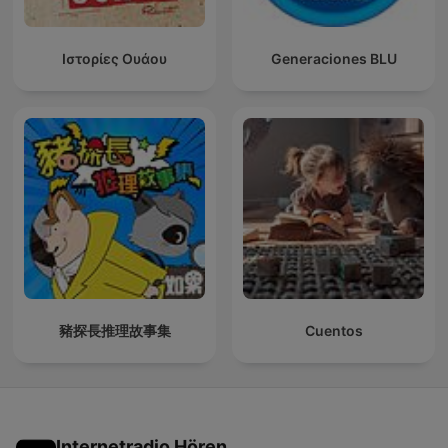
Ιστορίες Ουάου
Generaciones BLU
豬探長推理故事集
Cuentos
Internetradio Hören