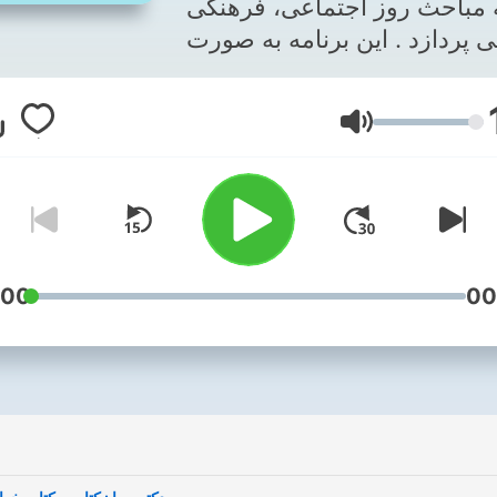
 مباحث روز اجتماعی، فرهنگی
 پردازد . این برنامه به صورت
وعه پادکست منتشر خواهد شد
ایمیل برنامه : DrSaba@mail.de
Lautstärke
برنامه طنز صبا تقدیم به همه
شنوندگان این پادکست. ----------
----------------------------
Saba comedy podcast dea
with social and cultural iss
with a humorous look.
:00
00