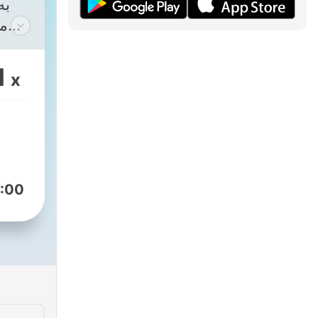
به
می
مجم.
1
x
--
ls
ues
:00