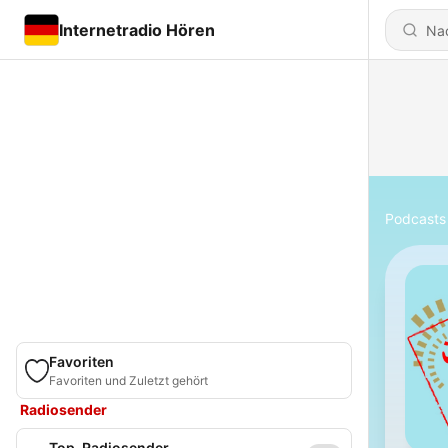
Internetradio Hören
Podcasts
Favoriten
Favoriten und Zuletzt gehört
Radiosender
Top-Radiosender