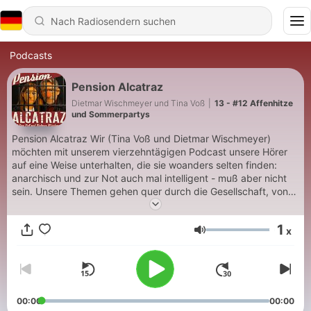
Podcasts
Pension Alcatraz
Dietmar Wischmeyer und Tina Voß
|
13 - #12 Affenhitze
und Sommerpartys
Pension Alcatraz Wir (Tina Voß und Dietmar Wischmeyer)
möchten mit unserem vierzehntägigen Podcast unsere Hörer
auf eine Weise unterhalten, die sie woanders selten finden:
anarchisch und zur Not auch mal intelligent - muß aber nicht
sein. Unsere Themen gehen quer durch die Gesellschaft, von
Freizeitvergnügen bis Philosophie, von oben bis unten - ja auch
„untenrum“ scheuen wir nicht, jedes kalte Eisen noch mal
1
x
aufzuwärmen. Unser besonders Anliegen ist es, alle Hörer
Lautstärke
jederzeit über den Pegelstand der Harzer Talsperren zu
informieren. Partnerstädte des Podcasts sind Salzgitter,
Salzderhelden, Svalbard und Jan Mayen. Sollte sich dort etwas
Interessantes tun, seid ihr die ersten, die davon erfahren. Da
dies meist nicht der Fall ist, reden wir über uns selbst, alle
00:00
00:00
anderen, was gerade so anliegt oder auf dem Teller. Sowohl