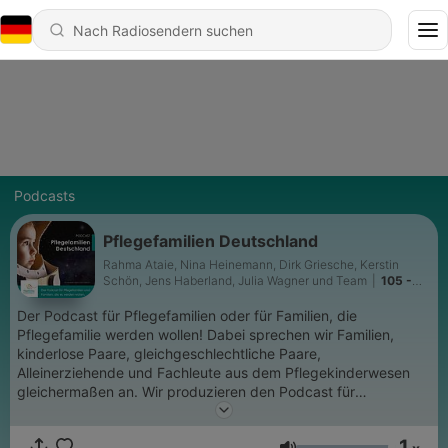
Podcasts
Pflegefamilien Deutschland
Rahma Ataie, Nina Heinemann, Dirk Griesche, Kerstin
Schön, Jens Haberland, Julia Wagner und Team
|
105 -
Familie ist, wo Kinder ankommen
Der Podcast für Pflegefamilien oder für Familien, die
Pflegefamilie werden wollen! Dabei sprechen wir Familien,
kinderlose Paare, gleichgeschlechtliche Paare,
Alleinerziehende und Fachleute aus dem Pflegekinderwesen
gleichermaßen an. Wir produzieren den Podcast für
Pflegefamilien im deutschsprachigen Raum. Wir berichten über
Fachliches, Schönes und Schwieriges rund um das Thema
1