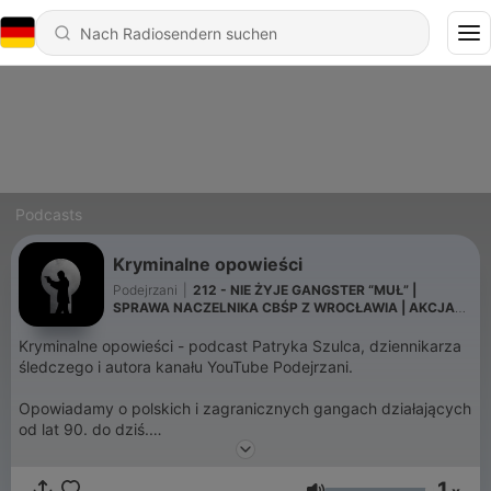
Podcasts
Kryminalne opowieści
Podejrzani
|
212 - NIE ŻYJE GANGSTER “MUŁ” |
SPRAWA NACZELNIKA CBŚP Z WROCŁAWIA | AKCJA
ABW NA MAZOWSZU
Kryminalne opowieści - podcast Patryka Szulca, dziennikarza
śledczego i autora kanału YouTube Podejrzani.
Opowiadamy o polskich i zagranicznych gangach działających
od lat 90. do dziś.
Czyta Maciej Marcinkowski.
1