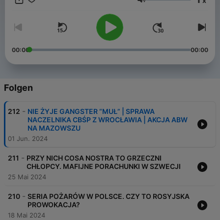
x
> YouTube: https://www.youtube.com/c/PodejrzaniTV/
Lautstärke
> Facebook: https://facebook.com/podejrzani.tv/
> Instagram: https://instagram.com/kryminalne_opowiesci/
00:00
00:00
Folgen
-
212
NIE ŻYJE GANGSTER “MUŁ” | SPRAWA
NACZELNIKA CBŚP Z WROCŁAWIA | AKCJA ABW
NA MAZOWSZU
01 Jun. 2024
-
211
PRZY NICH COSA NOSTRA TO GRZECZNI
CHŁOPCY. MAFIJNE PORACHUNKI W SZWECJI
25 Mai 2024
-
210
SERIA POŻARÓW W POLSCE. CZY TO ROSYJSKA
PROWOKACJA?
18 Mai 2024