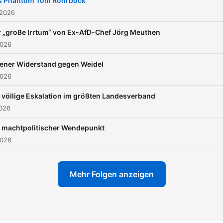
s Phantom Tom Rohrböck
 2026
 „große Irrtum“ von Ex-AfD-Chef Jörg Meuthen
2026
fener Widerstand gegen Weidel
2026
 völlige Eskalation im größten Landesverband
2026
n machtpolitischer Wendepunkt
2026
Mehr Folgen anzeigen