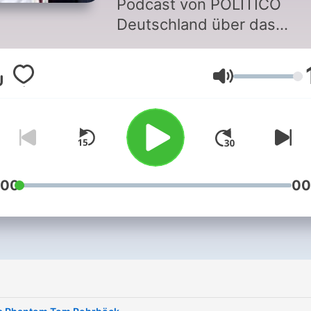
Podcast von POLITICO
Deutschland über das
Innenleben der AfD, ihre
internen Konflikte, Strateg
Lautstärke
und ihren Einfluss auf
Deutschland.
:00
00