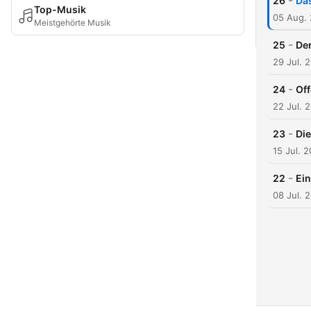
-
26
Da
Top-Musik
05 Aug.
Meistgehörte Musik
-
25
Der
29 Jul. 
-
24
Of
22 Jul. 
-
23
Die
15 Jul. 
-
22
Ei
08 Jul. 