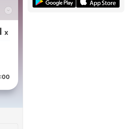
ien
1
x
:00