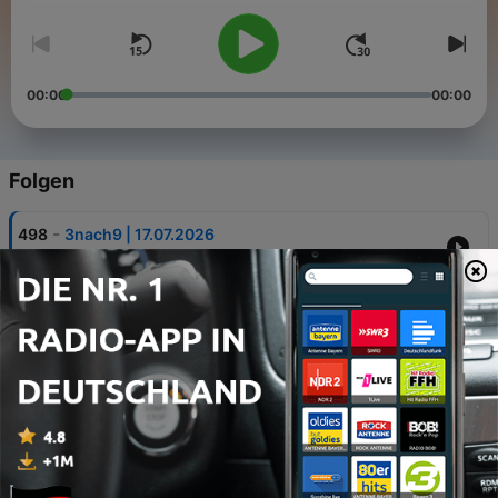
00:00
00:00
Folgen
-
498
3nach9 | 17.07.2026
17 Jul. 2026
-
497
Alexander Herrmann – Starkoch
17 Jul. 2026
-
496
Iris Schmidbauer – Klippenspringerin
17 Jul. 2026
-
495
Moritz Neumeier – Stand-up-Comedian
17 Jul. 2026