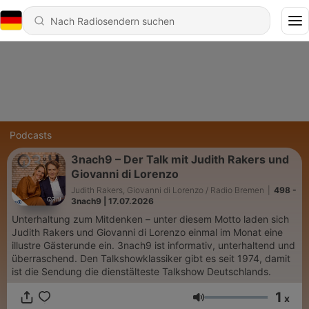
Podcasts
3nach9 – Der Talk mit Judith Rakers und
Giovanni di Lorenzo
Judith Rakers, Giovanni di Lorenzo / Radio Bremen
|
498 -
3nach9 | 17.07.2026
Unterhaltung zum Mitdenken – unter diesem Motto laden sich
Judith Rakers und Giovanni di Lorenzo einmal im Monat eine
illustre Gästerunde ein. 3nach9 ist informativ, unterhaltend und
überraschend. Den Talkshowklassiker gibt es seit 1974, damit
ist die Sendung die dienstälteste Talkshow Deutschlands.
1
x
Lautstärke