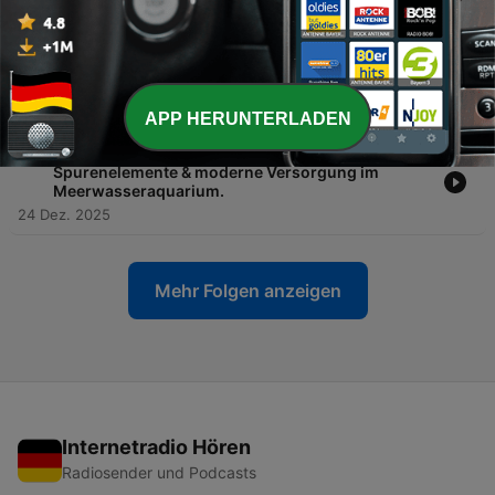
25 Mär. 2026
-
58
Folge 54: Likes statt Leidenschaft? Social Media,
Influencer und der Image-Crash der Aquaristik .
22 Jan. 2026
APP HERUNTERLADEN
-
57
Folge 53: OSCi-MOTION - Wasseranalysen,
Spurenelemente & moderne Versorgung im
Meerwasseraquarium.
24 Dez. 2025
Mehr Folgen anzeigen
Internetradio Hören
Radiosender und Podcasts