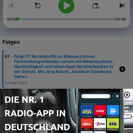
00:00
00:00
Folgen
-
61
Folge 57 Korallenriffe im Klassenzimmer:
Fächerübergreifendes Lernen mit Meeresschutz,
Nachhaltigkeit und lebendigen Korallenbecken in
der Schule. Mit Jörg Kokott, Jonathan Goedecke,
Denso.
13 Mai 2026
-
60
Folge 56: Über zwei Stunden Tiefgang mit Tony
Vargas – Autor, Denker und langjähriger
Reeferholic.
01 Apr. 2026
-
59
Folge 55: Dirk Jansen über seine Reise in der
Meerwasseraquaristik und sein neues
Riffaquarium