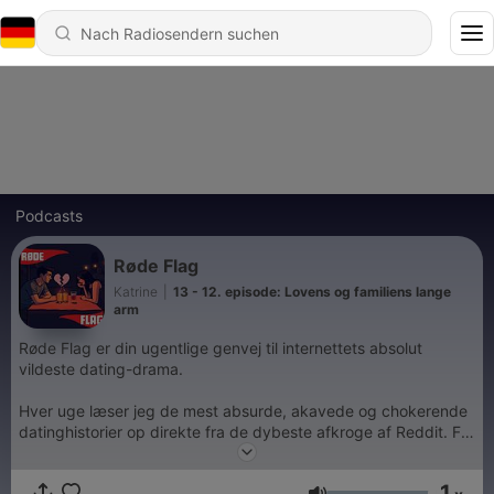
Podcasts
Røde Flag
Katrine
|
13 - 12. episode: Lovens og familiens lange
arm
Røde Flag er din ugentlige genvej til internettets absolut
vildeste dating-drama.
Hver uge læser jeg de mest absurde, akavede og chokerende
datinghistorier op direkte fra de dybeste afkroge af Reddit. Fra
nærige Tinder-dates og vanvittige catfishing-historier til de helt
store, lysende røde flag, der burde have fået folk til at løbe
1