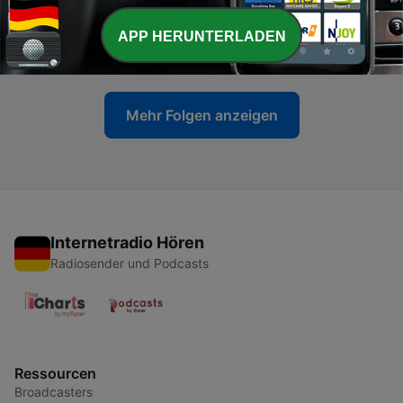
-
9
8. episode: Fokus på fremtiden i 2010'erne
APP HERUNTERLADEN
07 Jul. 2026
Mehr Folgen anzeigen
Internetradio Hören
Radiosender und Podcasts
Ressourcen
Broadcasters