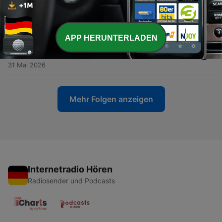
-
31
#30 - Haarpflege: Marketing Lügen & worauf es
wirklich ankommt 💆‍♀️
08 Jun. 2026
APP HERUNTERLADEN
-
30
#29 - Pubertät & Hautpflege: Was hilft bei Akne &
Unreinheiten?
31 Mai 2026
Mehr Folgen anzeigen
Internetradio Hören
Radiosender und Podcasts