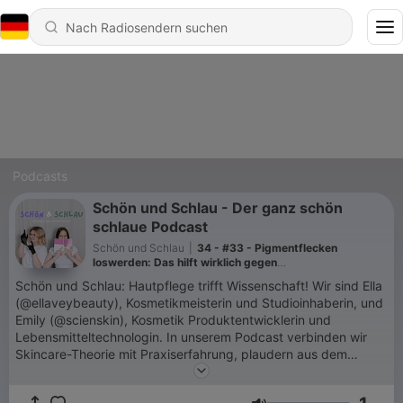
Podcasts
Schön und Schlau - Der ganz schön
schlaue Podcast
Schön und Schlau
|
34 - #33 - Pigmentflecken
loswerden: Das hilft wirklich gegen
Hyperpigmentierungen 🟤👀
Schön und Schlau: Hautpflege trifft Wissenschaft! Wir sind Ella
(@ellaveybeauty), Kosmetikmeisterin und Studioinhaberin, und
Emily (@scienskin), Kosmetik Produktentwicklerin und
Lebensmitteltechnologin. In unserem Podcast verbinden wir
Skincare-Theorie mit Praxiserfahrung, plaudern aus dem
Kosmetikstudio, geben Insights aus der Produktentwicklung
und würzen alles mit einer ordentlichen Portion Humor. Mit