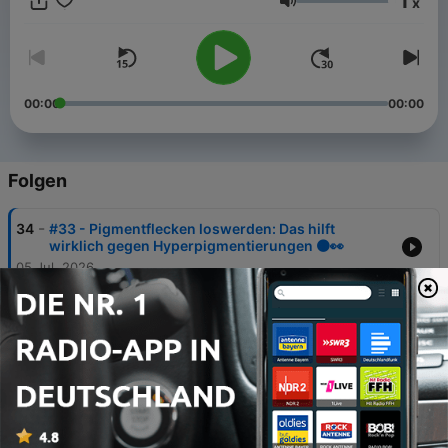
1
x
Mythen- und Trend-Checks, spannenden Fun-Fact-Quiz,
Lautstärke
Community-Fragen und spannenden Gästen zeigen wir, was
Skincare wirklich kann und warum Hautpflege mehr ist, als nur
Creme auftragen.
00:00
00:00
Folgen
-
34
#33 - Pigmentflecken loswerden: Das hilft
wirklich gegen Hyperpigmentierungen 🟤👀
05 Jul. 2026
-
33
#32 - Unsere Haarpflege-Favoriten: Shampoo,
Conditioner, Haaröl & co 💇‍♀️
28 Jun. 2026
-
32
#31 - Sommer-Skincare richtig machen: Retinol,
Peelings und SPF-Sprays 👀
14 Jun. 2026