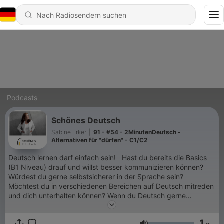
Podcasts
Schönes Deutsch
Sabine Erker
|
91 - #54 - 2MinutenDeutsch -
Alternativen für "dürfen" - C1/C2
Deutsch lernen darf einfach sein! Hast du bereits die Basics
(B1 Niveau) drauf und willst besser kommunizieren können?
Würdest du gerne selbstsicherer in der Sprache sein?
Möchtest du in verschiedenen Bereichen auf Deutsch mitreden
und dich unterhalten können? Wenn du Deutsch gerne
zwischendurch auf dem Weg zur Arbeit, beim Mittagessen,
beim Spazieren gehen hörst, ist dieser Podcast genau richtig
1