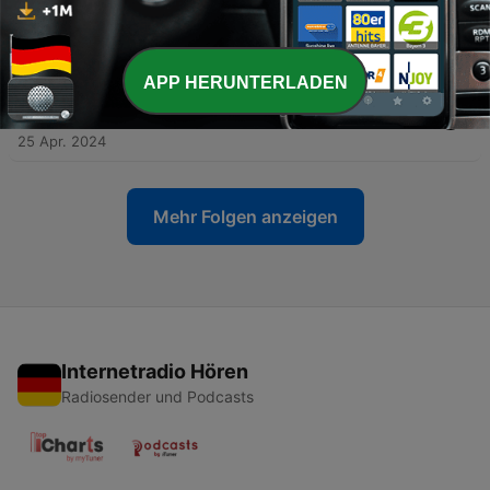
-
88
#51 - Alle C2 Lernende aufgepasst! :) - mit Spiros
Koukidis
07 Jun. 2024
APP HERUNTERLADEN
-
87
#50 - Deutsch lernen mit Plan - Aussprach lernen,
aber wie?
25 Apr. 2024
Mehr Folgen anzeigen
Internetradio Hören
Radiosender und Podcasts