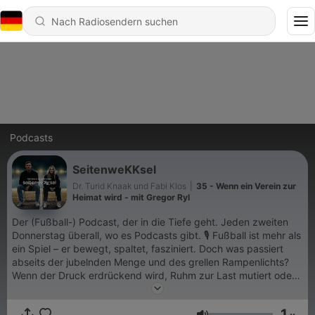
Podcasts
SeitenweKKsel
Dr. Turid Knaak und Fabi Klos
|
35 - Wenn ein Verein zur
Heimat wird - mit Gregor Ryl
Der (Fußball-) Podcast, der in die Tiefe geht. Jeden zweiten
Donnerstag überall, wo es Podcasts gibt. 🎙 Fußball ist mehr als
ein Spiel – er bewegt, spaltet, fasziniert. Doch was passiert
abseits der jubelnden Menge und des grellen Rampenlichts?
Wenn der Druck erdrückend wird, Ruhm zur Last mutiert oder
Anfeindungen den Alltag bestimmen? „Fußball spielt man mit
dem Kopf - deine Füße sind nur dein Werkzeug“ stellte bereits
1