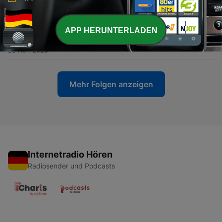
Straßburger
07 Mai 2026
-
APP HERUNTERLADEN
31
Eine Karriere am seidenen Faden - mit Marina
Hegering
23 Apr. 2026
Mehr Folgen anzeigen
Internetradio Hören
Radiosender und Podcasts