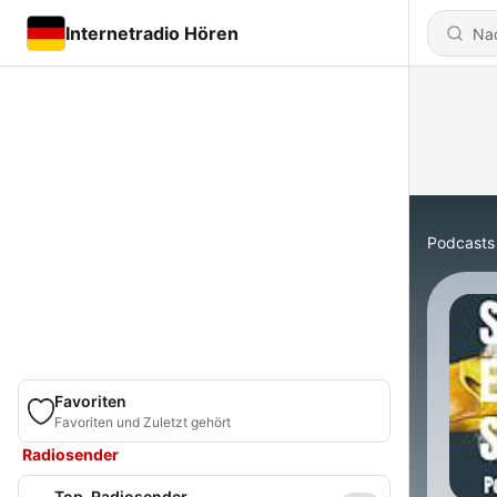
Internetradio Hören
Podcasts
Favoriten
Favoriten und Zuletzt gehört
Radiosender
Top-Radiosender