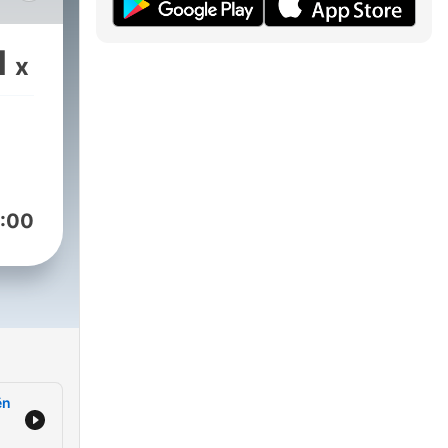
ë i
ë
1
x
i
—
uar
:00
o
e
 në
ën
r