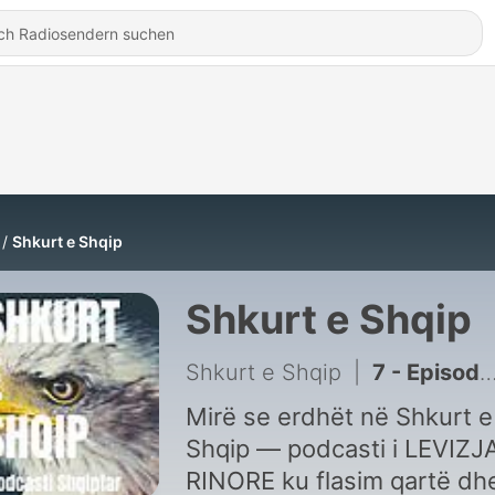
Shkurt e Shqip
Shkurt e Shqip
Shkurt e Shqip
|
7 - Episodi 5 – Pse Shqipëria dhe Kosova kanë nevojë për një markë të vetën të automjeteve
Mirë se erdhët në Shkurt e
Shqip — podcasti i LEVIZJ
RINORE ku flasim qartë dh