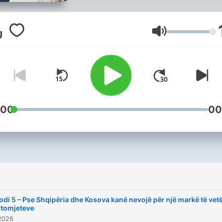
zbukurime. Qëllimi ynë ësht
hapur: bashkimi i Shqipëris
dhe Kosovës, dhe ndërtimi 
Lautstärke
rrugës reale për ta arritur 
edhe kur është e padëshir
nga të tjerët, edhe kur has
rezistencë politike e
ndërkombëtare. Këtu nuk
:00
00
shesim ëndrra. Ndërtojmë
plane. Ligjore. Politike.
Ekonomike. Shoqërore. Çd
episod merr një temë dhe 
kthen në plan pune: çfarë
duhet bërë, nga kush, dhe
odi 5 – Pse Shqipëria dhe Kosova kanë nevojë për një markë të vet
çfarë rendi — për t’iu afrua
utomjeteve
2026