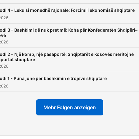
bashkimit? 📌 Faqja zyrtare
levizja.al 📣 Ndaje episodi
odi 4 – Leku si monedhë rajonale: Forcimi i ekonomisë shqiptare
një person që mendon si ti!
2026
odi 3 – Bashkimi që nuk pret më: Koha për Konfederatën Shqipëri–
ovë
2026
odi 2 – Një komb, një pasaportë: Shqiptarët e Kosovës meritojnë
portat shqiptare
2026
odi 1 - Puna jonë për bashkimin e trojeve shqiptare
2026
Mehr Folgen anzeigen