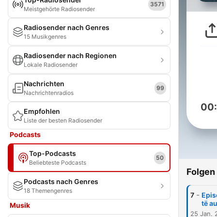
3571
Meistgehörte Radiosender
Radiosender nach Genres
15 Musikgenres
Radiosender nach Regionen
Lokale Radiosender
Nachrichten
99
Nachrichtenradios
00
Empfohlen
Liste der besten Radiosender
Podcasts
Top-Podcasts
50
Beliebteste Podcasts
Folgen
Podcasts nach Genres
18 Themengenres
-
7
Epis
të a
Musik
25 Jan. 