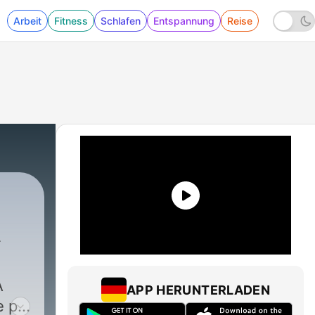
Arbeit
Fitness
Schlafen
Entspannung
Reise
A
APP HERUNTERLADEN
e pa