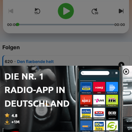
00:00
00:00
Folgen
-
620
Den flæbende helt
05 Aug. 2026
-
619
Mellem Taylor Swift og stjernehud
24 Jun. 2026
-
618
Han er Algeriets store forfatter - og hovedpine...
17 Jun. 2026
-
617
Romanpris - special 3:3
10 Jun. 2026