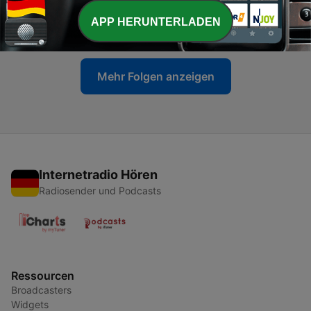
-
616
Romanpris - special 2:3
APP HERUNTERLADEN
03 Jun. 2026
Mehr Folgen anzeigen
Internetradio Hören
Radiosender und Podcasts
Ressourcen
Broadcasters
Widgets