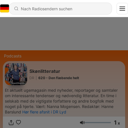
Podcasts
Skønlitteratur
DR
|
620 - Den flæbende helt
Et aktuelt ugemagasin med nyheder, reportager og samtaler
om interessante tendenser og nødvendig litteratur. En time i
selskab med de vigtigste forfattere og andre bogfolk med
noget på hjerte. Vært: Nanna Mogensen. Redaktør: Hanne
Barslund
Hør flere afsnit i DR Lyd
1
x
Lautstärke