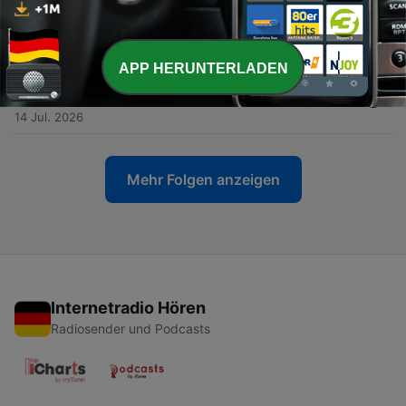
-
435
WM-Tag 35: Spaniens Meisterstück und FIFA-
Vendetta
15 Jul. 2026
APP HERUNTERLADEN
-
434
WM-Tag 34: Mehr Spiele, weniger
Weltmeisterschaft
14 Jul. 2026
Mehr Folgen anzeigen
Internetradio Hören
Radiosender und Podcasts