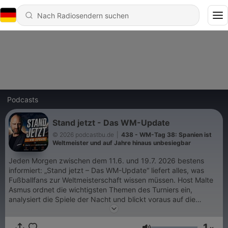
Podcasts
Stand jetzt - Das WM-Update
© 2026 podcastbu.de
|
438 - WM-Tag 38: Spanien ist
Weltmeister und auf Jahre hinaus unbesiegbar
Jeden Morgen zwischen dem 11.6. und 19.7. 2026 bestens
informiert: „Stand jetzt – Das WM-Update“ liefert alles, was
Fußballfans zur Weltmeisterschaft wissen müssen. Host Malte
Asmus ordnet die wichtigsten Themen des Turniers ein,
analysiert die Spiele der Nacht und blickt voraus auf die
spannendsten Duelle und Geschichten des kommenden WM-
Tages. Kein endloser Newsüberblick, sondern klare
1