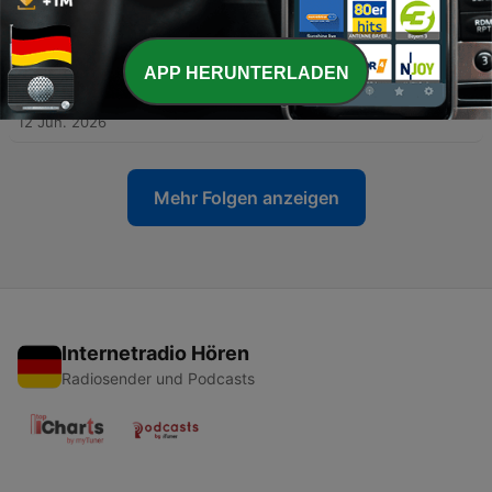
Independence: U.S. democracy under pressure
29 Jun. 2026
APP HERUNTERLADEN
-
200
Wer treibt an, wer bremst? Wohin die
internationale Klimapolitik 2026 steuert
12 Jun. 2026
Mehr Folgen anzeigen
Internetradio Hören
Radiosender und Podcasts