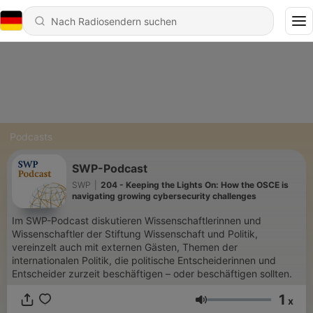
Podcasts
SWP-Podcast
SWP
|
204 - Keeping the Lights On: How the OSCE is
navigating growing cybersecurity challenges
Im SWP-Podcast diskutieren Wissenschaftlerinnen und
Wissenschaftler der Stiftung Wissenschaft und Politik,
vereinzelt auch mit externen Gästen, Themen der
internationalen Politik, die politische Entscheiderinnen und
Entscheider zurzeit beschäftigen – oder beschäftigen sollten.
1
x
Lautstärke