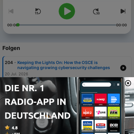
00:00
00:00
Folgen
-
204
Keeping the Lights On: How the OSCE is
navigating growing cybersecurity challenges
20 Jul. 2026
-
203
Megatrends Afrika: ECOWAS und AES zwischen
Konfrontation und Kooperation
13 Jul. 2026
-
202
NATO-Gipfel in der Türkei: Europas Sicherheit
auf dem Prüfstand
06 Jul. 2026
-
201
250th anniversary of the Declaration of