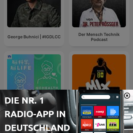
Der Mensch Technik
George Buhnici | #IGDLCC
Podcast
脳科学, 脳LIFE
80 mix