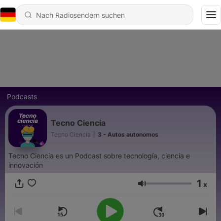
Podcasts
Tecno Ciencia
Tecno Ciencia
|
3 - Autos autonomos
Tecno Ciencia es un Podcast sobre tecnología, ciencia e
innovación
1
x
Lautstärke