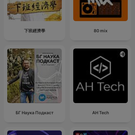
下班經濟學
80 mix
БГ Наука Подкаст
AH Tech