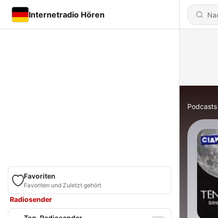
Internetradio Hören
Podcasts
Favoriten
Favoriten und Zuletzt gehört
Radiosender
Top-Radiosender