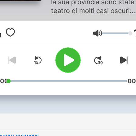
la sua provincia sono state
teatro di molti casi oscuri:
alcuni risolti, altri ancora av
nel mistero. In Tenebrae –
Lautstärke
Crimini di provincia, Samue
Govoni e Francesco Patron
ti accompagnano in un viag
tra le ombre di delitti
dimenticati e dettagli mai
raccontati, rimasti nascosti
:00
00
le pieghe del tempo. "Tenebrae
- Crimini di provincia" è un
serie audio originale prodo
da Ciakara Podcast, in
collaborazione con La Nuo
Ferrara. Un nuovo episodio