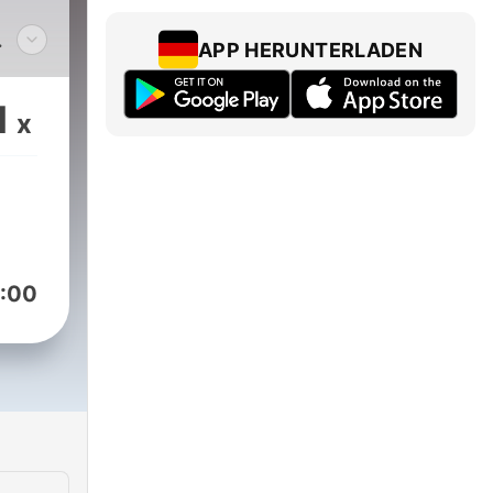
APP HERUNTERLADEN
volti
1
x
le
cini
gio
 tra
:00
a
tta
va