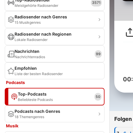
3571
Meistgehörte Radiosender
Radiosender nach Genres
15 Musikgenres
Radiosender nach Regionen
Lokale Radiosender
Nachrichten
99
Nachrichtenradios
Empfohlen
Liste der besten Radiosender
00
Podcasts
Top-Podcasts
50
Beliebteste Podcasts
Podcasts nach Genres
18 Themengenres
Folgen
Musik