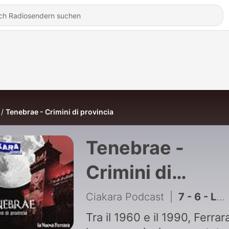
Tenebrae - Crimini di provincia
Tenebrae -
Crimini di
provincia
Ciakara Podcast
|
7 - 6 - LAGUNA DI SANGUE
Tra il 1960 e il 1990, Ferrar