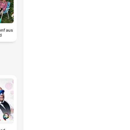
Senf aus
d