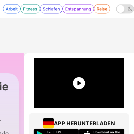
Arbeit
Fitness
Schlafen
Entspannung
Reise
ie
ustralia
|
14017 - FULL SHOW: Ab-Jection
APP HERUNTERLADEN
yle