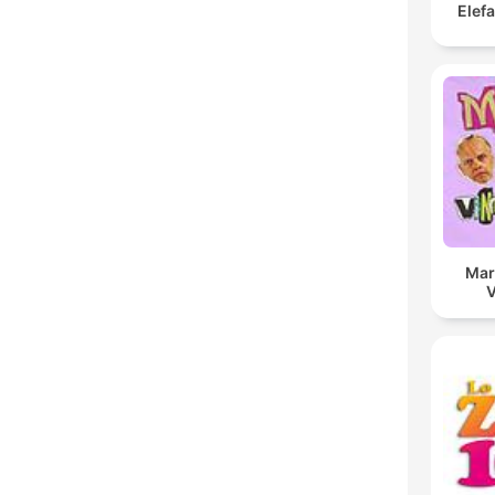
Elef
Mar
V