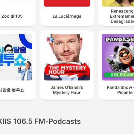
Renascenç
 Zoo di 105
La Luciérnaga
Extremame
Desagradá
James O'Brien's
Panda Show -
시탈출 컬투쇼
Mystery Hour
Picante
KIIS 106.5 FM-Podcasts