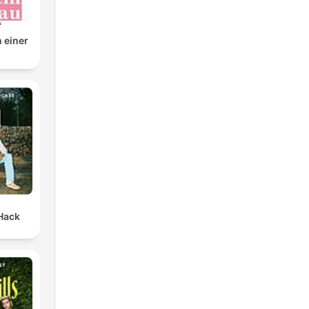
n einer
Hack