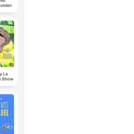
med
Golden
y La
e Show