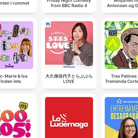
Friday Night Comedy
Misjonen 
anten i rummet
from BBC Radio 4
Antonsen og 
c-Marie & Isa
大久保佳代子とらぶぶら
Tres Patines 
inden Iets
LOVE
Tremenda Cort