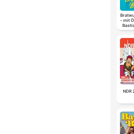
Bratwu
- mit 
Basti
NDR 2