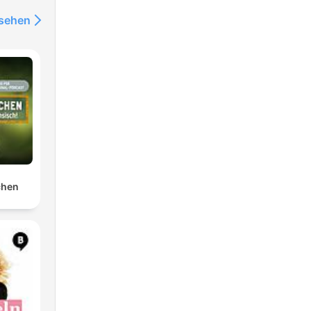
nsehen
chen