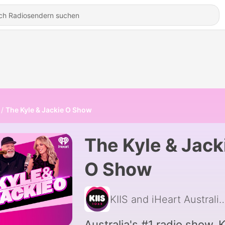
The Kyle & Jackie O Show
The Kyle & Jack
O Show
KIIS and iHeart A
Australia's #1 radio show. K