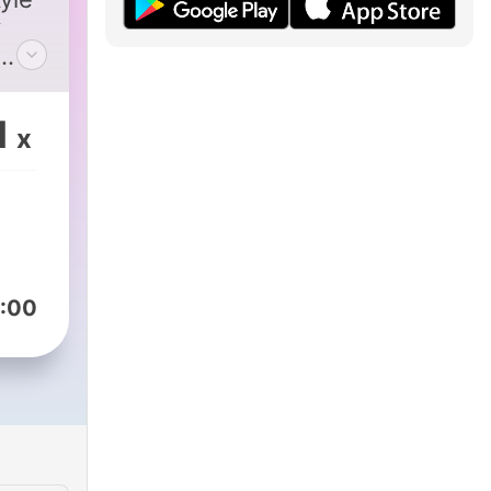
y
us
1
x
your
:00