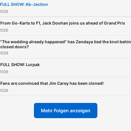
FULL SHOW: Ab-Jection
 2026
From Go-Karts to F1, Jack Doohan joins us ahead of Grand Prix
 2026
"The wedding already happened" has Zendaya tied the knot behi
closed doors?
 2026
FULL SHOW: Lurpak
 2026
Fans are convinced that Jim Carey has been cloned!
 2026
Mehr Folgen anzeigen