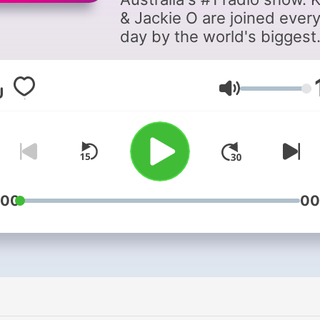
& Jackie O are joined ever
day by the world's biggest
stars on KIIS. Get the FULL
SHOW on demand daily, pl
mini best-bit episodes for 
Lautstärke
quick fix.
:00
00