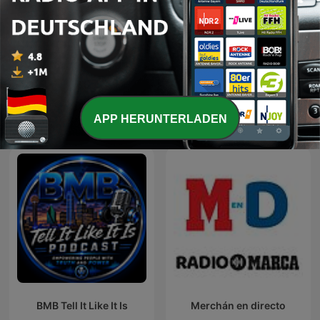
Prevenciós Központ
Zaa..
Podcast
APP HERUNTERLADEN
BMB Tell It Like It Is
Merchán en directo