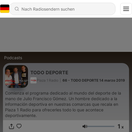
Podcasts
TODO DEPORTE
Plaza 1 Radio
|
66 - TODO DEPORTE 14 marzo 2019
Comienza el programa dedicado al mundo del deporte de la
mano de Julio Francisco Gómez. Un hombre dedicado a la
información deportiva en nuestras comarcas que recala en
Plaza 1 Radio para ofrecerles todo lo que acontece
deportivamente.
1
x
Lautstärke