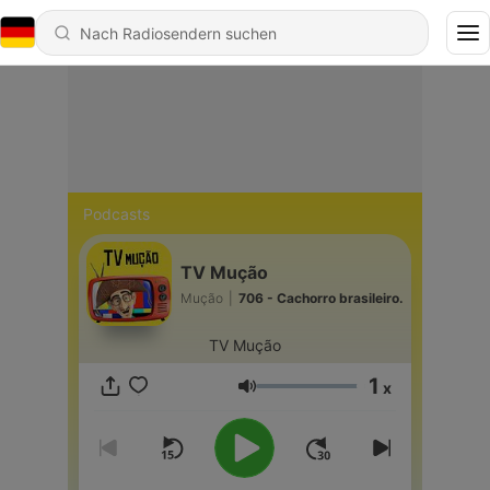
Podcasts
TV Mução
Mução
|
706 - Cachorro brasileiro.
TV Mução
1
x
Lautstärke