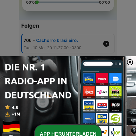
00:00
00:00
Folgen
-
706
Cachorro brasileiro.
Tue, 10 Mar 20 11:27:00 -0300
-
705
O Carnaval tá chegando!
Wed, 19 Feb 20 11:01:00 -0300
-
704
Come bem pouquinho
Tue, 11 Feb 20 11:47:00 -0300
-
703
Equilíbrio Monstro!
Wed, 05 Feb 20 11:56:00 -0300
-
702
A cara da segunda-feira!
Mon, 03 Feb 20 10:27:00 -0300
APP HERUNTERLADEN