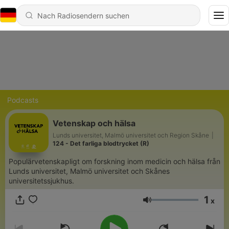
Podcasts
Vetenskap och hälsa
Lunds universitet, Malmö universitet och Region Skåne
|
124 - Det farliga blodtrycket (R)
Populärvetenskapligt om forskning inom medicin och hälsa från
Lunds universitet, Malmö universitet och Skånes
universitetssjukhus.
1
x
Lautstärke