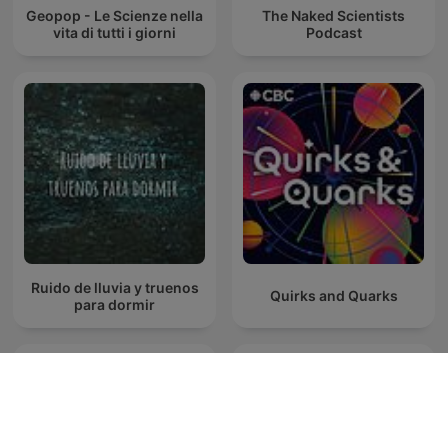
Geopop - Le Scienze nella
The Naked Scientists
vita di tutti i giorni
Podcast
Ruido de lluvia y truenos
Quirks and Quarks
para dormir