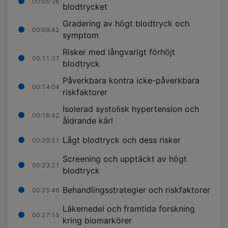
00:05:36
blodtrycket
Gradering av högt blodtryck och
00:09:42
symptom
Risker med långvarigt förhöjt
00:11:37
blodtryck
Påverkbara kontra icke-påverkbara
00:14:04
riskfaktorer
Isolerad systolisk hypertension och
00:16:42
åldrande kärl
Lågt blodtryck och dess risker
00:20:51
Screening och upptäckt av högt
00:23:21
blodtryck
Behandlingsstrategier och riskfaktorer
00:25:46
Läkemedel och framtida forskning
00:27:15
kring biomarkörer