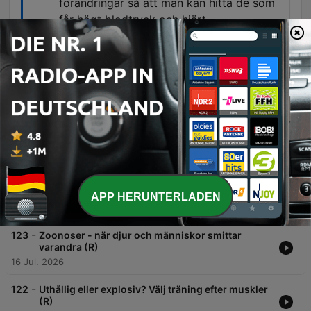
förändringar så att man kan hitta de som
får högt blodtryck och hjärt-
kärlsjukdomar tidigt i livet.
00:29:44 · Beskriver målet med modern
forskning kring biomarkörer för att möjliggöra
preventiv behandling.
Folgen
-
124
Det farliga blodtrycket (R)
Detta avsnitt utforskar vad blodtryck är, hur det mäts och de riskfaktorer som definierar hypertoni. Vi går igenom normalvärden, fysiologiska konsekvenser av högt tryck samt betydelsen av både genetiska och livsstilsrelaterade faktorer. Vidare diskuteras utmaningarna med blodtrycksbehandling hos äldre, där risken för komplikationer vid för lågt tryck belyses. Avsnittet berör även vikten av screening samt hur modern forskning kring biomarkörer och genetik syftar till att identifierar högriskindivider tidigt.
APP HERUNTERLADEN
30 Jul. 2026
-
123
Zoonoser - när djur och människor smittar
varandra (R)
16 Jul. 2026
-
122
Uthållig eller explosiv? Välj träning efter muskler
(R)