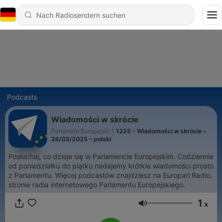
Podcasts
Wiadomości w skrócie
Parlament Europejski
|
1325 - Wiadomości w skrócie –
26/03/2025 – polski
Posłuchaj, co dzieje się w Parlamencie Europejskim. Codziennie
od poniedziałku do piątku nadajemy krótkie wiadomości prosto
z Parlamentu. Więcej podcastów znajdziesz na Europarl Radio,
stronie radia internetowego Parlamentu Europejskiego.
1
x
Lautstärke