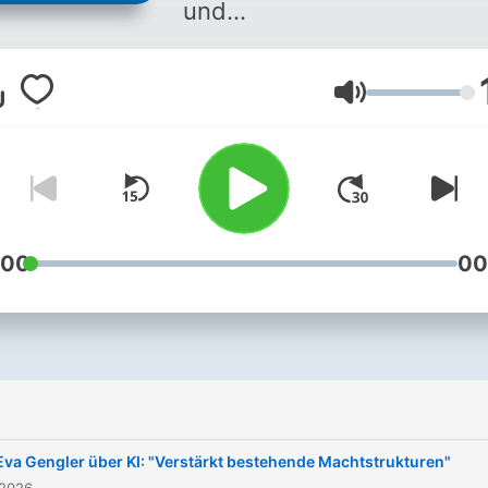
und
Gesellschaftswissenschaft
Auf Fragestellungen rund 
Lautstärke
Wissenschaft und Forschu
erhalten Sie Antworten:
werktäglich und sonntags 
der rbb24 Inforadio-Rubrik
"Wissenswerte".
:00
00
Eva Gengler über KI: "Verstärkt bestehende Machtstrukturen"