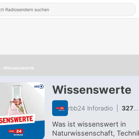
Wissenswerte
Wissenswerte
rbb24 Inforadio
|
3273 - Eva Gengler über KI: "Verstärkt bestehende Machtstrukturen"
Was ist wissenswert in
Naturwissenschaft, Techni