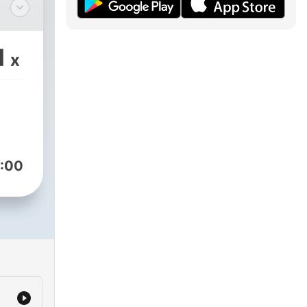
?
um
1
x
ng
in
:00