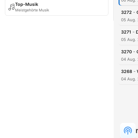
06 Aug.
Top-Musik
Meistgehörte Musik
-
3272
05 Aug.
-
3271
05 Aug.
-
3270
04 Aug.
-
3268
04 Aug.