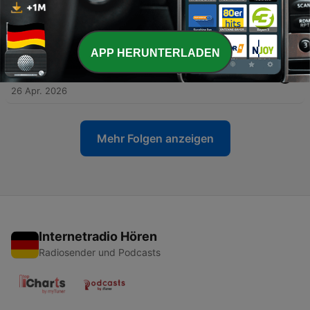
-
89
Prüfungsangst loslassen – Meditation gegen
Prüfungsangst
01 Mai 2026
APP HERUNTERLADEN
-
88
Traumreise für Kinder zum Einschlafen – Gute
Besserung
26 Apr. 2026
Mehr Folgen anzeigen
Internetradio Hören
Radiosender und Podcasts