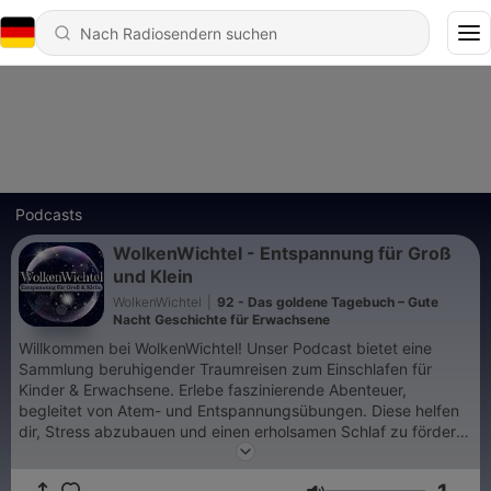
Podcasts
WolkenWichtel - Entspannung für Groß
und Klein
WolkenWichtel
|
92 - Das goldene Tagebuch – Gute
Nacht Geschichte für Erwachsene
Willkommen bei WolkenWichtel! Unser Podcast bietet eine
Sammlung beruhigender Traumreisen zum Einschlafen für
Kinder & Erwachsene. Erlebe faszinierende Abenteuer,
begleitet von Atem- und Entspannungsübungen. Diese helfen
dir, Stress abzubauen und einen erholsamen Schlaf zu fördern.
Unser Ziel ist es, deine Vorstellungskraft zu beflügeln und
deinen Geist zur Ruhe zu bringen. Egal, ob nach einem