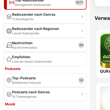
Top-Radiosender
3571
Meistgehörte Radiosender
Radiosender nach Genres
Verwa
15 Musikgenres
Radiosender nach Regionen
Lokale Radiosender
Nachrichten
99
Nachrichtenradios
Empfohlen
Liste der besten Radiosender
Podcasts
Top-Podcasts
50
Beliebteste Podcasts
Podcasts nach Genres
18 Themengenres
Musik