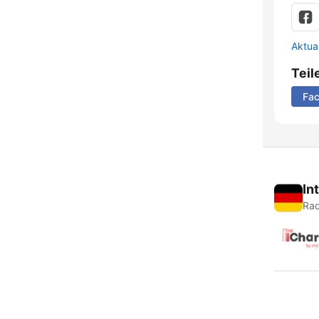
Aktua
Teil
Fa
In
Rad