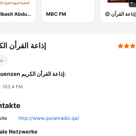
Abdulbasit Abdulsamad WARSH Radio
MBC FM
۞
إذاعة القرأن الك
am
Frequenzen إذاعة القرأن الكريم:
:
103.4 FM
ntakte
ite
http://www.quranradio.qa/
ale Netzwerke