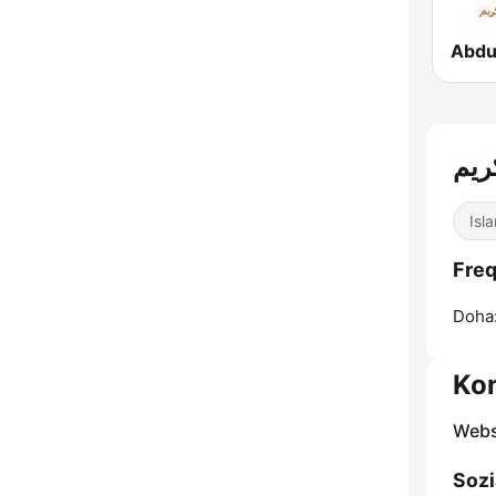
ريم
Isl
Doha
Ko
Webs
Sozi