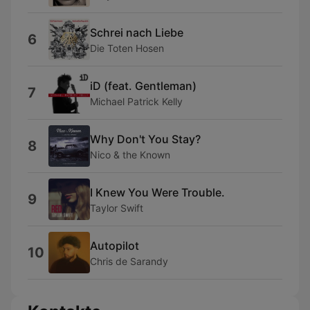
Schrei nach Liebe
6
Die Toten Hosen
iD (feat. Gentleman)
7
Michael Patrick Kelly
Why Don't You Stay?
8
Nico & the Known
I Knew You Were Trouble.
9
Taylor Swift
Autopilot
10
Chris de Sarandy