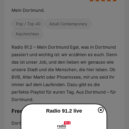
Mein Dortmund.
Pop / Top 40
Adult Contemporary
Nachrichten
Radio 91.2 – Mein Dortmund Egal, was in Dortmund
passiert und wichtig ist: wir erzählen es euch. Denn
das ist unser Job, und den lieben wir genauso wie
unsere Stadt und die Menschen, die hier leben. Ob
BVB, Alter Markt oder Phoenixsee, mit uns seid ihr
immer auf dem Laufenden. Dazu gibt es die
perfekte Playlist für euren Tag. Aus Dortmund – für
Dortmund.
Radio 91.2 live
Frequenzen Radio 91.2:
Dortmund:
91.2 FM