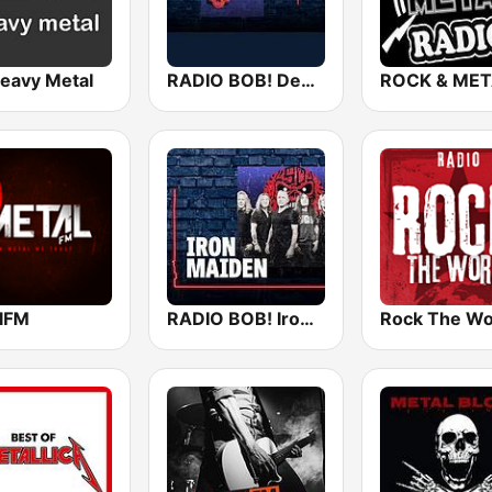
eavy Metal
RADIO BOB! Death Metal
ROCK & MET
lFM
RADIO BOB! Iron Maiden