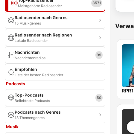
Top-Radiosender
3571
Meistgehörte Radiosender
Radiosender nach Genres
15 Musikgenres
Verwa
Radiosender nach Regionen
Lokale Radiosender
Nachrichten
99
Nachrichtenradios
Empfohlen
Liste der besten Radiosender
Podcasts
RPR1
Top-Podcasts
50
Beliebteste Podcasts
Podcasts nach Genres
18 Themengenres
Musik