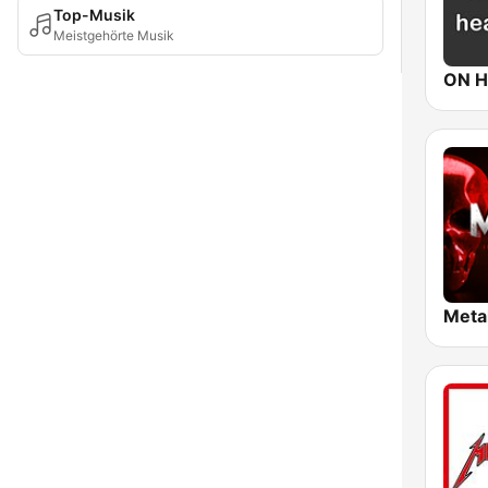
Top-Musik
Meistgehörte Musik
ON H
Meta