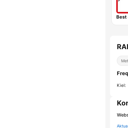
RAD
Met
Fre
Kiel:
Ko
Webs
Aktua