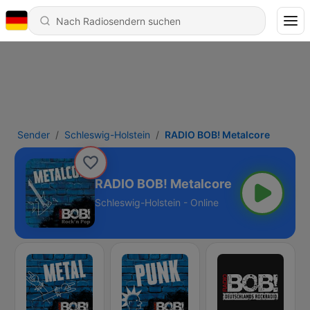
Sender
Schleswig-Holstein
RADIO BOB! Metalcore
RADIO BOB! Metalcore
Schleswig-Holstein - Online