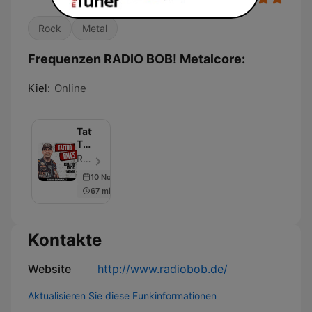
Rock
Metal
Frequenzen RADIO BOB! Metalcore:
Kiel:
Online
Tattoo
Tales
–
RADIO BOB! - Folge 62
Der
10 Nov 2022
RADIO
67 min
BOB!
Tattoo
Podcast
Kontakte
Website
http://www.radiobob.de/
Aktualisieren Sie diese Funkinformationen