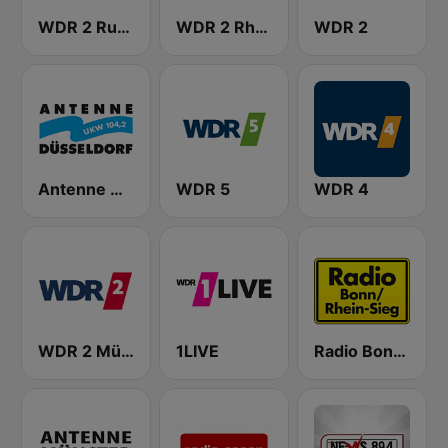
WDR 2 Ruhrgebiet
WDR 2 Rhein und Ruhr
WDR 2
Antenne Düsseldorf
WDR 5
WDR 4
WDR 2 Münsterland
1LIVE
Radio Bonn / Rhein-Sieg 99.9