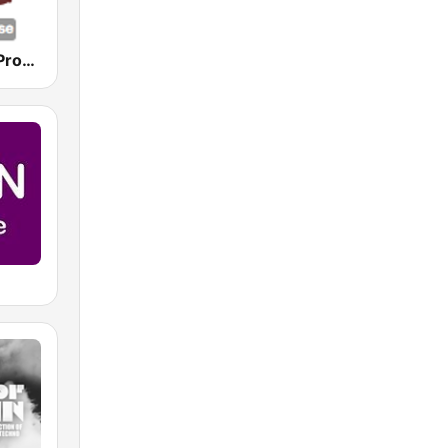
Hirschmilch Prog-House