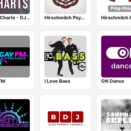
Club Charts - DJ & REMIX Radio
Hirschmilch Psytrance
FM
I Love Bass
ON Dance