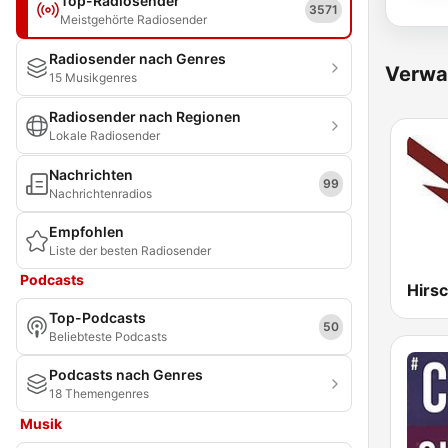
Top-Radiosender
3571
Meistgehörte Radiosender
Radiosender nach Genres
Verwa
15 Musikgenres
Radiosender nach Regionen
Lokale Radiosender
Nachrichten
99
Nachrichtenradios
Empfohlen
Liste der besten Radiosender
Podcasts
Top-Podcasts
50
Beliebteste Podcasts
Podcasts nach Genres
18 Themengenres
Musik