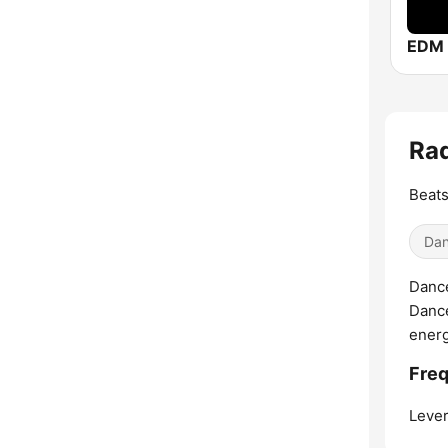
EDM 
Rad
Beats
Dan
Dance
Dance
energ
Fre
Leve