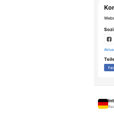
Ko
Webs
Sozi
Aktua
Teil
Fa
In
Rad