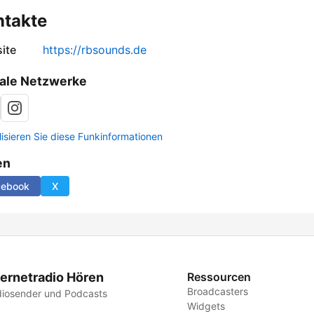
ntakte
ite
https://rbsounds.de
ale Netzwerke
lisieren Sie diese Funkinformationen
en
cebook
X
ternetradio Hören
Ressourcen
Broadcasters
iosender und Podcasts
Widgets