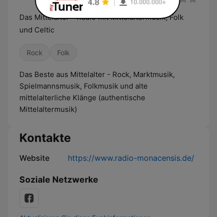
Das Mittelalter - Radio mit Mittelaltermusik, Folk
und Celtic
Rock
Folk
Das Beste aus Mittelalter - Rock, Marktmusik,
Spielmannsmusik, Folkmusik und alte
mittelalterliche Klänge (authentische
Mittelaltermusik)
Kontakte
Website
https://www.radio-monacensis.de/
Soziale Netzwerke