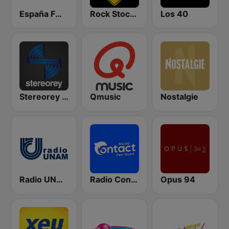
España FM 92.9 FM
Rock Stock Bar
Los 40
Stereorey México
Qmusic
Nostalgie
Radio UNAM 96.1 FM
Radio Contact
Opus 94