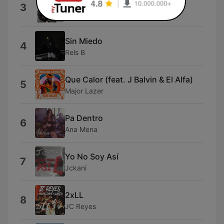
Ba Ba Bad (Mixed)
3
Kybba, Leftside & Karl Wine
Sin Miedo
4
Rels B
Que Calor (feat. J Balvin & El Alfa)
5
Major Lazer
Pa Dentro
6
Ana Mena
Yo No Soy Así
7
Jckani
2xLL
8
JC Reyes