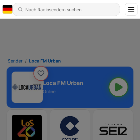
Sender
Loca FM Urban
Loca FM Urban
Online