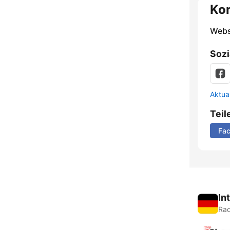
Ko
Webs
Sozi
Aktua
Teil
Fa
In
Rad