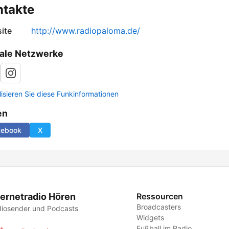
ntakte
ite
http://www.radiopaloma.de/
ale Netzwerke
lisieren Sie diese Funkinformationen
en
cebook
X
ternetradio Hören
Ressourcen
Broadcasters
iosender und Podcasts
Widgets
Fußball im Radio