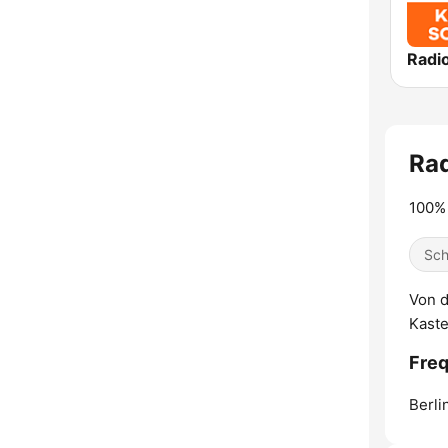
Rad
100% 
Sch
Von d
Kaste
Freq
Berli