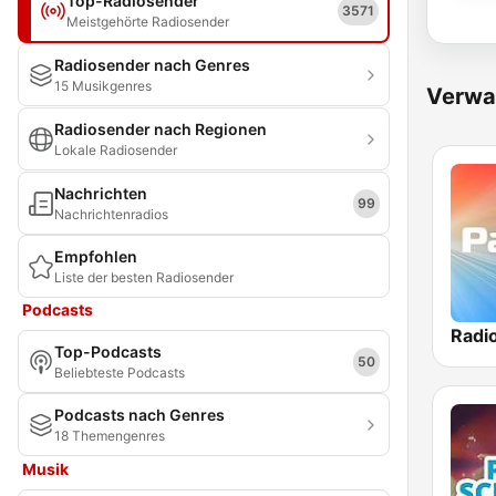
Top-Radiosender
3571
Meistgehörte Radiosender
Radiosender nach Genres
15 Musikgenres
Verwa
Radiosender nach Regionen
Lokale Radiosender
Nachrichten
99
Nachrichtenradios
Empfohlen
Liste der besten Radiosender
Podcasts
Radi
Top-Podcasts
50
Beliebteste Podcasts
Podcasts nach Genres
18 Themengenres
Musik