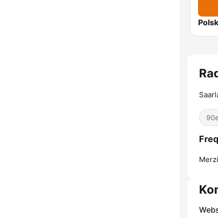
Rad
Saarl
90e
Freq
Merzi
Ko
Webs