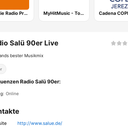
Polskie Radio Program I (PR1) Jedynka
MyHitMusic - Toms Club 90s
io Salü 90er Live
ands bester Musikmix
r
uenzen Radio Salü 90er:
g:
Online
ntakte
ite
http://www.salue.de/