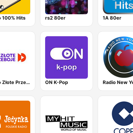
o 100% Hits
rs2 80er
1A 80er
Radio Złote Przeboje
ON K-Pop