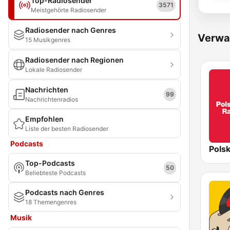
Top-Radiosender
3571
Meistgehörte Radiosender
Radiosender nach Genres
Verwa
15 Musikgenres
Radiosender nach Regionen
Lokale Radiosender
Nachrichten
99
Nachrichtenradios
Empfohlen
Liste der besten Radiosender
Podcasts
Polsk
Top-Podcasts
50
Beliebteste Podcasts
Podcasts nach Genres
18 Themengenres
Musik