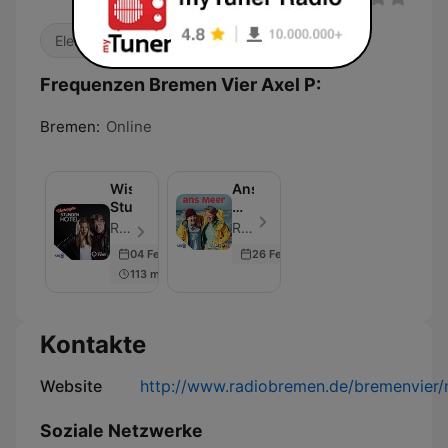
Elektro
Frequenzen Bremen Vier Axel P:
Bremen:
Online
Wischmeyers
Ans
Stundenhotel
Meer
–
Radio Bremen - Folge 88
Radio Bremen - Folge 51
Geschichten
04 Feb 2026
26 Feb 2026
zwischen
113 min
Wasser
und
Land
Kontakte
Website
http://www.radiobremen.de/bremenvier/m
Soziale Netzwerke