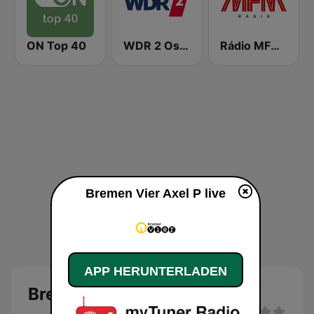
ON Top 40
WDR 2 Ostwestfalen-Lippe
Rádio MFM Angola
Bremen Vier Axel P live
APP HERUNTERLADEN
Bremen Vier Axel P Live