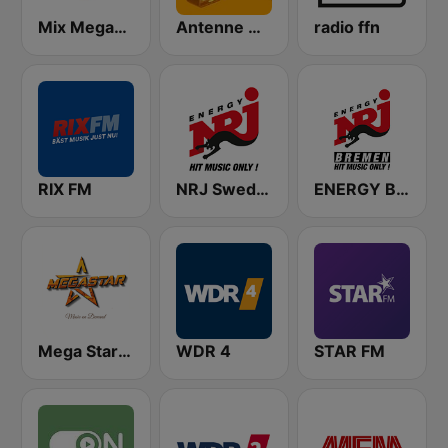
Mix Megapol
Antenne Niedersachsen Oldies
radio ffn
RIX FM
NRJ Sweden
ENERGY Bremen
Mega Star España
WDR 4
STAR FM