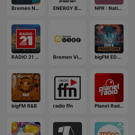
Bremen NEXT
ENERGY Bremen
NPR : National Public Radio
RADIO 21 - Bremen
Bremen Vier
bigFM EDM & Progressive
bigFM R&B
radio ffn
Planet Radio