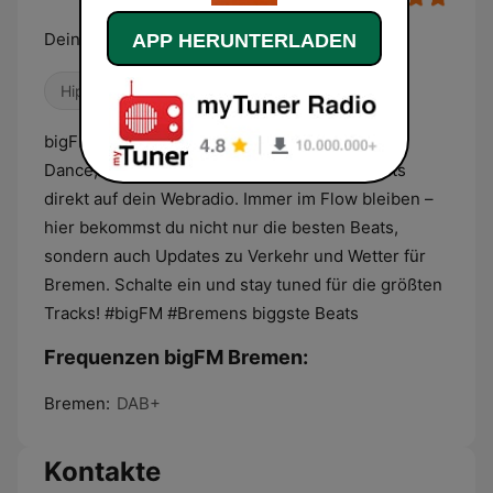
Deine biggsten Beats für Bremen
APP HERUNTERLADEN
Hip-Hop
Dance / EDM
bigFM Bremen bringt dir den krassen Mix aus
Dance, Hip-Hop und den heißesten Chart-Hits
direkt auf dein Webradio. Immer im Flow bleiben –
hier bekommst du nicht nur die besten Beats,
sondern auch Updates zu Verkehr und Wetter für
Bremen. Schalte ein und stay tuned für die größten
Tracks! #bigFM #Bremens biggste Beats
Frequenzen bigFM Bremen:
Bremen:
DAB+
Kontakte