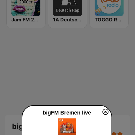
Jam FM 2000er
1A Deutsch Rap
TOGGO Radio
bigFM Bremen live
bigFM Bremen Live