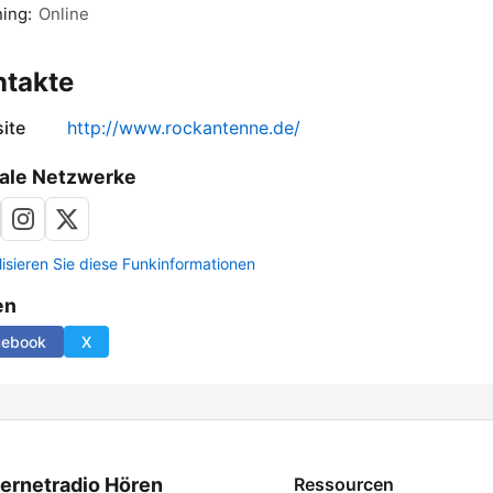
ing:
Online
ntakte
ite
http://www.rockantenne.de/
ale Netzwerke
lisieren Sie diese Funkinformationen
en
cebook
X
ternetradio Hören
Ressourcen