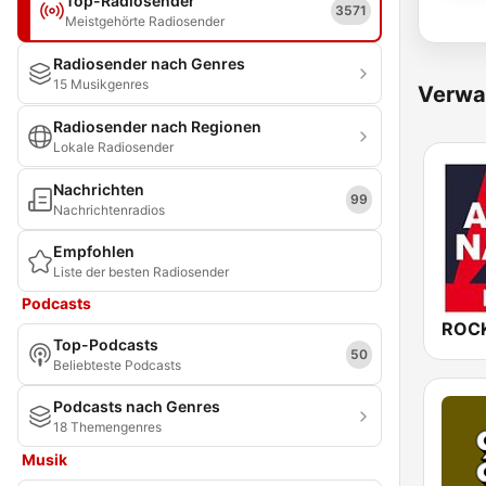
Top-Radiosender
3571
Meistgehörte Radiosender
Radiosender nach Genres
15 Musikgenres
Verwa
Radiosender nach Regionen
Lokale Radiosender
Nachrichten
99
Nachrichtenradios
Empfohlen
Liste der besten Radiosender
Podcasts
Top-Podcasts
50
Beliebteste Podcasts
Podcasts nach Genres
18 Themengenres
Musik