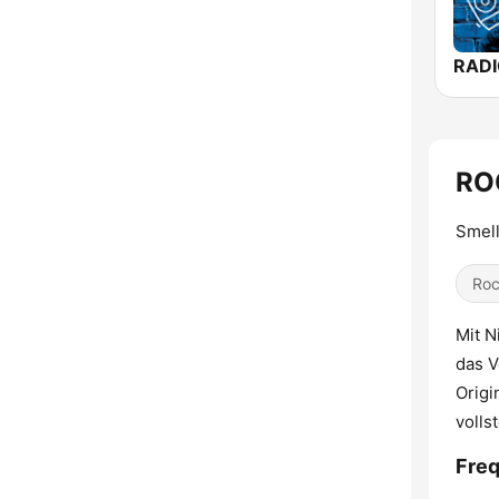
RO
Smell
Ro
Mit N
das V
Origi
volls
Fre