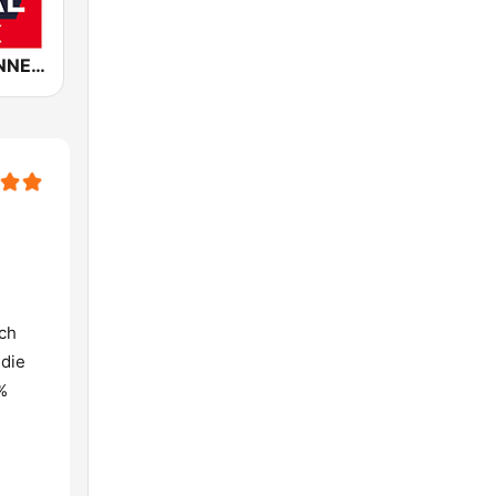
ROCK ANTENNE Modern Metal
och
 die
%