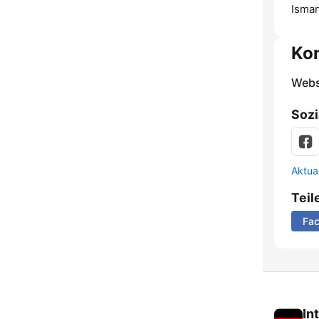
Isman
Ko
Webs
Sozi
Aktua
Teil
Fa
In