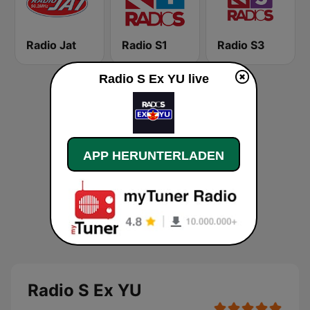
Radio Jat
Radio S1
Radio S3
Radio S Ex YU live
APP HERUNTERLADEN
Radio S Ex YU