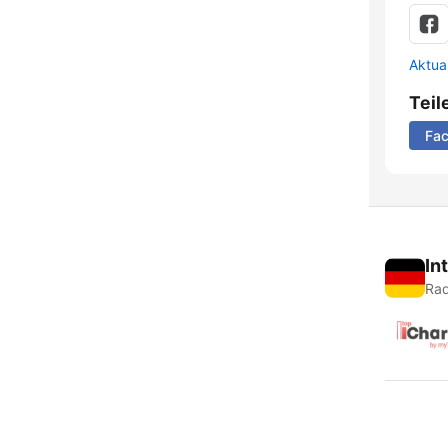
Aktua
Teil
Fa
In
Rad