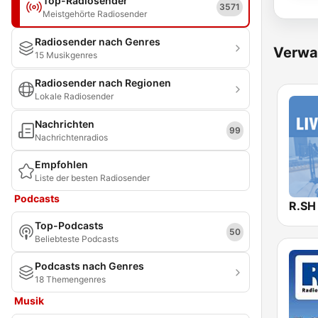
Top-Radiosender
3571
Meistgehörte Radiosender
Radiosender nach Genres
Verwa
15 Musikgenres
Radiosender nach Regionen
Lokale Radiosender
Nachrichten
99
Nachrichtenradios
Empfohlen
Liste der besten Radiosender
Podcasts
R.SH
Top-Podcasts
50
Beliebteste Podcasts
Podcasts nach Genres
18 Themengenres
Musik