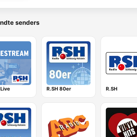
ndte senders
 Live
R.SH 80er
R.SH