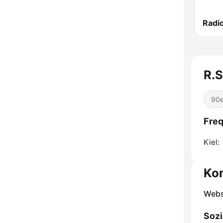
Radio
R.S
90e
Freq
Kiel:
Ko
Webs
Sozi