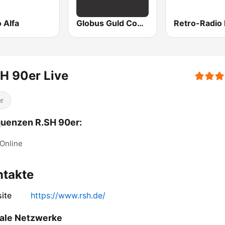
 Alfa
Globus Guld Country
H 90er Live
r
uenzen R.SH 90er:
Online
ntakte
ite
https://www.rsh.de/
ale Netzwerke