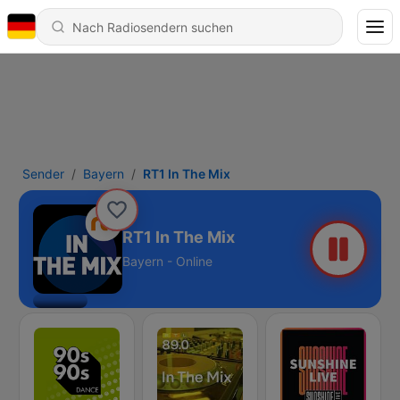
Sender
Bayern
RT1 In The Mix
RT1 In The Mix
Bayern - Online