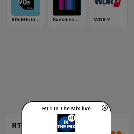
90s90s In the Mix
Sunshine - Eurodance
WDR 2
RT1 In The Mix live
RT1 In The Mix Live