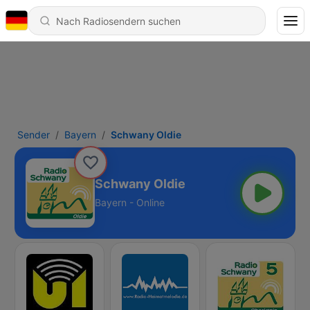
Sender
Bayern
Schwany Oldie
Schwany Oldie
Bayern - Online