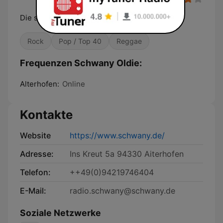
Die schönsten Oldies
Rock
Pop / Top 40
Reggae
Frequenzen Schwany Oldie:
Alterhofen:
Online
Kontakte
Website
https://www.schwany.de/
Adresse:
Ins Kreut 5a 94330 Aiterhofen
Telefon:
++49(0)94219746404
E-Mail:
radio.schwany@schwany.de
Soziale Netzwerke