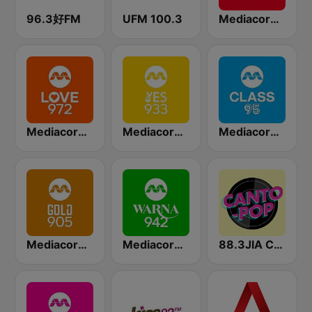
96.3好FM
UFM 100.3
Mediacorp CAPITAL 958
Mediacorp LOVE 972
Mediacorp YES 933
Mediacorp CLASS 95
Mediacorp GOLD 905
Mediacorp Warna 942
88.3JIA CANTO POP