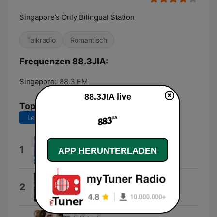
Singapore’s Only Bilingual Station
Talkradio
Romantisch
Frequenzen 88.3JIA:
Singapore:
88.3 FM
88.3JIA live
Top-Songs
Letzte 7 Tage
Letzte 30 Tage
Timeframe
1
APP HERUNTERLADEN
Iman Fandi
#0000FF
2
Jasmine Sokko