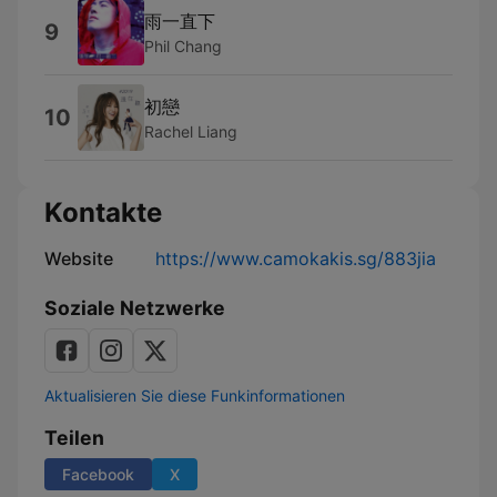
雨一直下
9
Phil Chang
初戀
10
Rachel Liang
Kontakte
Website
https://www.camokakis.sg/883jia
Soziale Netzwerke
Aktualisieren Sie diese Funkinformationen
Teilen
Facebook
X