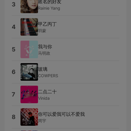
匿名的好友
3
Rainie Yang
甲乙丙丁
4
羽蒙
我与你
5
马明政
玻璃
6
COWPERS
二点二十
7
Vinida
你可以爱我可以不爱我
8
周宇