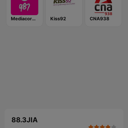
Mediacorp 987
Kiss92
CNA938
88.3JIA