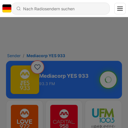
Sender
Mediacorp YES 933
Mediacorp YES 933
93.3 FM