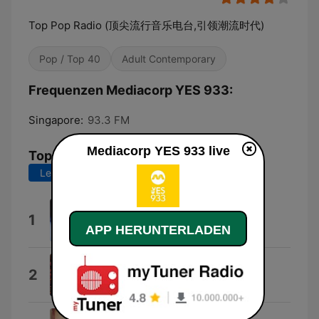
Top Pop Radio (顶尖流行音乐电台,引领潮流时代)
Pop / Top 40
Adult Contemporary
Frequenzen Mediacorp YES 933:
Singapore:
93.3 FM
Mediacorp YES 933 live
Top-Songs
Letzte 7 Tage
Letzte 30 Tage
I Don't Wanna Be Friends
1
APP HERUNTERLADEN
Mysugarskull
Jay Chou 周杰伦
2
Henry Zhang