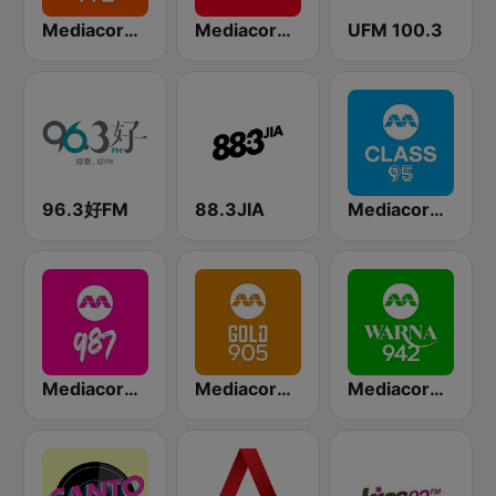
Mediacorp LOVE 972
Mediacorp CAPITAL 958
UFM 100.3
96.3好FM
88.3JIA
Mediacorp CLASS 95
Mediacorp 987
Mediacorp GOLD 905
Mediacorp Warna 942