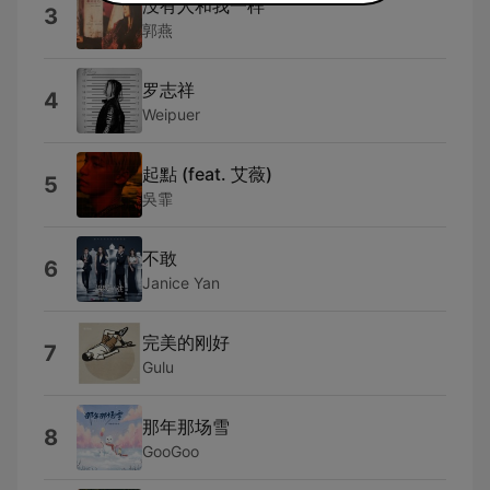
没有人和我一样
3
郭燕
罗志祥
4
Weipuer
起點 (feat. 艾薇)
5
吳霏
不敢
6
Janice Yan
完美的刚好
7
Gulu
那年那场雪
8
GooGoo