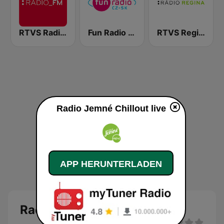
RTVS Radio FM
Fun Radio Czechoslovakia
RTVS Regina Vychod
Radio Jemné Chillout live
APP HERUNTERLADEN
Radio Jemné Chillout