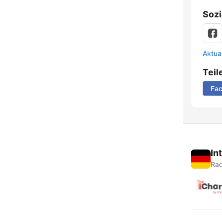
Sozi
Aktua
Teil
Fa
In
Rad