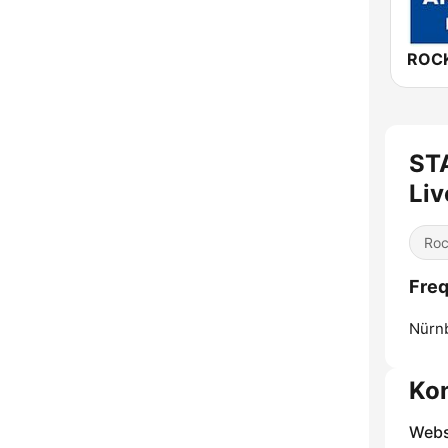
ST
Liv
Ro
Fre
Nürn
Ko
Webs