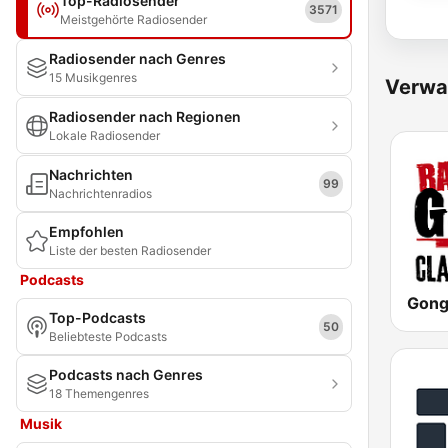
Top-Radiosender
3571
Meistgehörte Radiosender
Radiosender nach Genres
15 Musikgenres
Verwa
Radiosender nach Regionen
Lokale Radiosender
Nachrichten
99
Nachrichtenradios
Empfohlen
Liste der besten Radiosender
Podcasts
Gong
Top-Podcasts
50
Beliebteste Podcasts
Podcasts nach Genres
18 Themengenres
Musik