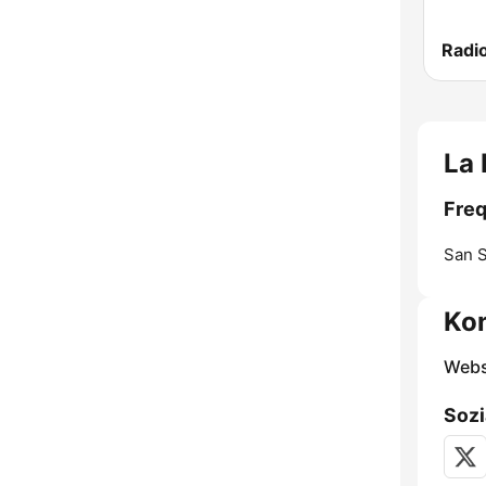
Radio
La 
Freq
San S
Ko
Webs
Sozi