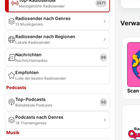
Top-Radiosender
3571
Meistgehörte Radiosender
Radiosender nach Genres
Verwa
15 Musikgenres
Radiosender nach Regionen
Lokale Radiosender
Nachrichten
99
Nachrichtenradios
Empfohlen
Liste der besten Radiosender
Podcasts
Scan
Top-Podcasts
50
Beliebteste Podcasts
Podcasts nach Genres
18 Themengenres
Musik