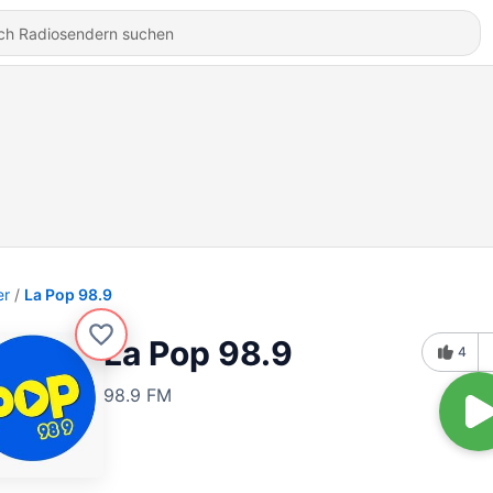
er
La Pop 98.9
La Pop 98.9
4
98.9 FM